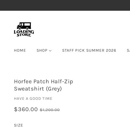
HOME
SHOP
STAFF PICK SUMMER 2026
S
Horfee Patch Half-Zip
Sweatshirt (Grey)
HAVE A GOOD TIME
$360.00
$1,200.00
SIZE