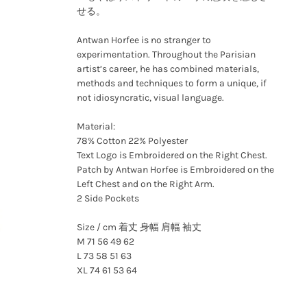
せる。
Antwan Horfee is no stranger to
experimentation. Throughout the Parisian
artist’s career, he has combined materials,
methods and techniques to form a unique, if
not idiosyncratic, visual language.
Material:
78% Cotton 22% Polyester
Text Logo is Embroidered on the Right Chest.
Patch by Antwan Horfee is Embroidered on the
Left Chest and on the Right Arm.
2 Side Pockets
Size / cm 着丈 身幅 肩幅 袖丈
M 71 56 49 62
L 73 58 51 63
XL 74 61 53 64